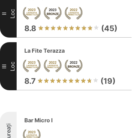
Loc
II
8.8
(45)
La Fite Terazza
Loc
III
8.7
(19)
Bar Micro I
Laureați