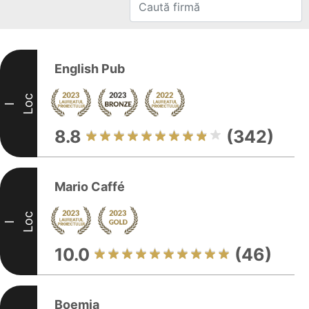
English Pub
Loc
I
8.8
(342)
Mario Caffé
Loc
I
10.0
(46)
Boemia