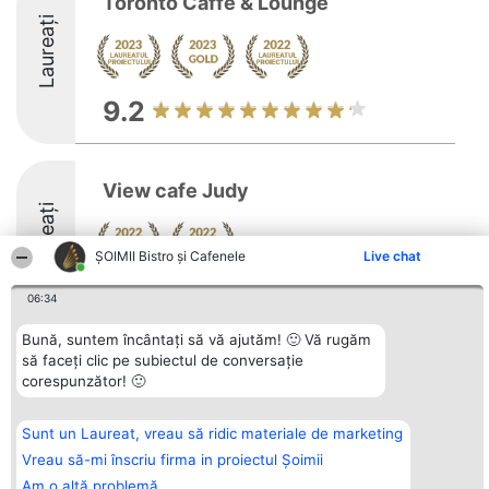
Toronto Caffe & Lounge
Laureați
9.2
View cafe Judy
Laureați
ȘOIMII Bistro și Cafenele
Live chat
06:34
Bună, suntem încântați să vă ajutăm! 🙂 Vă rugăm
să faceți clic pe subiectul de conversație
Organizator Ranking
Plebiscyt
Contact
corespunzător! 🙂
BRIGHT SOLUTIONS BR SRL
Câștigătorii
Contact
Aleea Timisul De Sus 2 Bl. A30
Lista Tuturor
Sc. A Et. 4 Ap. 13 Cod 061952
Laureaților
Sunt un Laureat, vreau să ridic materiale de marketing
București
Reguli
CUI 36737675
Statut
Vreau să-mi înscriu firma in proiectul Șoimii
tel: +40 770 990 492
Politica de
Am o altă problemă