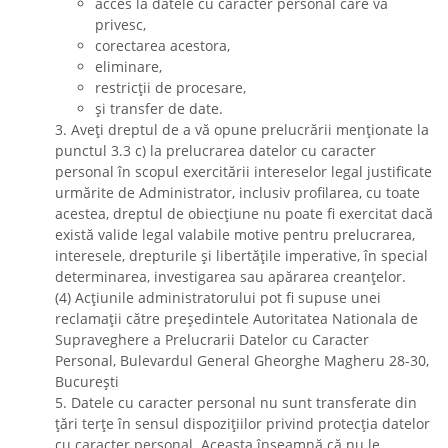
acces la datele cu caracter personal care vă
privesc,
corectarea acestora,
eliminare,
restricții de procesare,
și transfer de date.
3. Aveți dreptul de a vă opune prelucrării menționate la
punctul 3.3 c) la prelucrarea datelor cu caracter
personal în scopul exercitării intereselor legal justificate
urmărite de Administrator, inclusiv profilarea, cu toate
acestea, dreptul de obiecțiune nu poate fi exercitat dacă
există valide legal valabile motive pentru prelucrarea,
interesele, drepturile și libertățile imperative, în special
determinarea, investigarea sau apărarea creanțelor.
(4) Acțiunile administratorului pot fi supuse unei
reclamații către președintele Autoritatea Nationala de
Supraveghere a Prelucrarii Datelor cu Caracter
Personal, Bulevardul General Gheorghe Magheru 28-30,
București
5. Datele cu caracter personal nu sunt transferate din
țări terțe în sensul dispozițiilor privind protecția datelor
cu caracter personal. Aceasta înseamnă că nu le