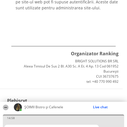
pe site-ul web pot fi supuse autentificării. Aceste date
sunt utilizate pentru administrarea site-ului.
Organizator Ranking
BRIGHT SOLUTIONS BR SRL
Aleea Timisul De Sus 2 Bl. A30 Sc. A Et. 4 Ap. 13 Cod 061952
București
CUI 36737675
tel: +40 770 990 492
Plebiscyt
ȘOIMII Bistro și Cafenele
Live chat
Câștigătorii
Lista Tuturor Laureaților
14:58
Reguli
Statut