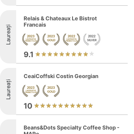
Relais & Chateaux Le Bistrot
Francais
Laureați
9.1
CeaiCoffski Costin Georgian
Laureați
10
Beans&Dots Specialty Coffee Shop -
MARe