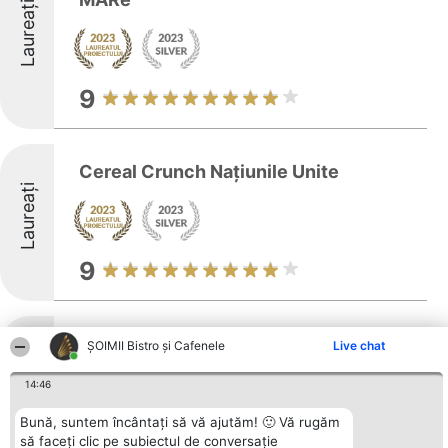
Laureați
9
Cereal Crunch Națiunile Unite
Laureați
9
Bread Community Cotroceni
ȘOIMII Bistro și Cafenele
Live chat
Laureați
14:46
Bună, suntem încântați să vă ajutăm! 🙂 Vă rugăm
9.4
să faceți clic pe subiectul de conversație