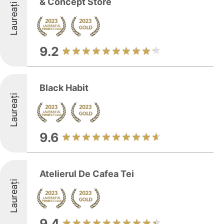
& Concept Store
Laureați
9.2
Black Habit
Laureați
9.6
Atelierul De Cafea Tei
Laureați
9.4