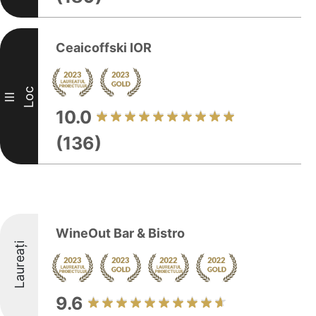
Ceaicoffski IOR
Loc
III
10.0
(136)
WineOut Bar & Bistro
Laureați
9.6