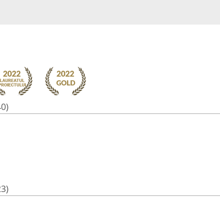
40)
23)