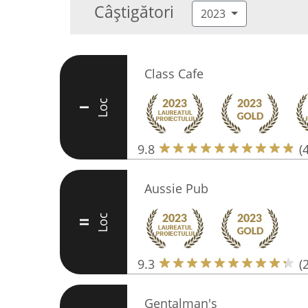
Câștigători
2023
Class Cafe
Loc
I
9.8
(
Aussie Pub
Loc
II
9.3
(
Gentalman's