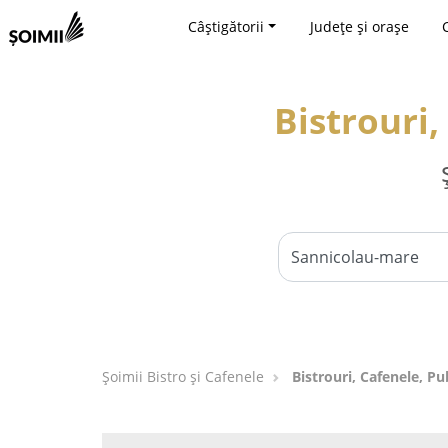
Câștigătorii
Județe și orașe
Bistrouri,
Șoimii Bistro și Cafenele
Bistrouri, Cafenele, P