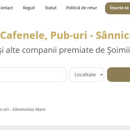
Contact
Reguli
Statut
Politică de retur
Înscrie-te
 Cafenele, Pub-uri - Sânn
și alte companii premiate de Șoimii
ub-uri - Sânnicolau Mare