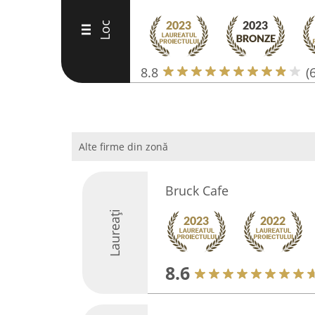
Loc
III
8.8
(
Alte firme din zonă
Bruck Cafe
Laureați
8.6