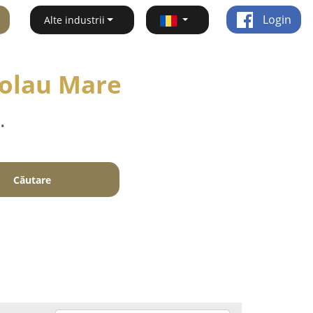
Login
Alte industrii
icolau Mare
.
Căutare