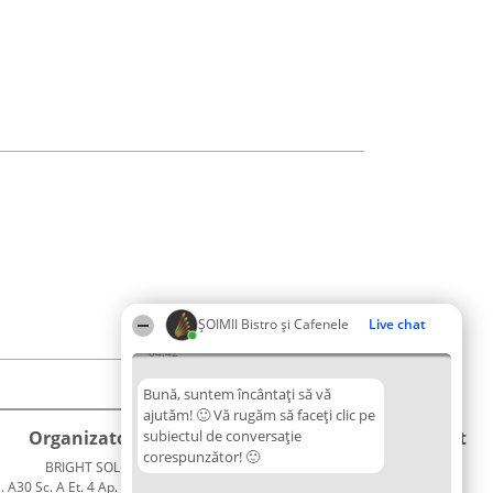
ȘOIMII Bistro și Cafenele
Live chat
04:42
Bună, suntem încântați să vă
ajutăm! 🙂 Vă rugăm să faceți clic pe
Organizator Ranking
subiectul de conversație
Plebiscyt
Contact
corespunzător! 🙂
BRIGHT SOLUTIONS BR SRL
Câștigătorii
Contact
. A30 Sc. A Et. 4 Ap. 13 Cod 061952
Lista