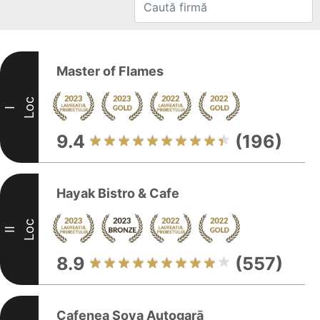
Master of Flames
Loc
I
9.4
(196)
Hayak Bistro & Cafe
Loc
II
8.9
(557)
Cafenea Sova Autogarā