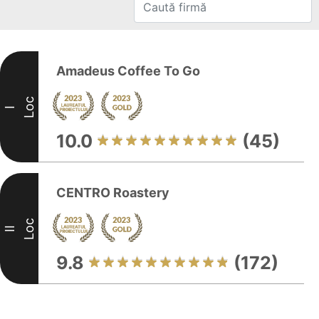
Amadeus Coffee To Go
Loc
I
10.0
(45)
CENTRO Roastery
Loc
II
9.8
(172)