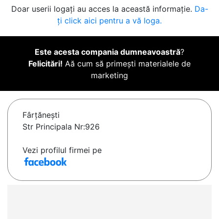
Doar userii logați au acces la această informație.
Da-
ți click aici pentru a vă loga.
Este acesta compania dumneavoastră
?
Felicitări!
Aă cum să primești materialele de
marketing
Fârţăneşti
Str Principala Nr:926
Vezi profilul firmei pe