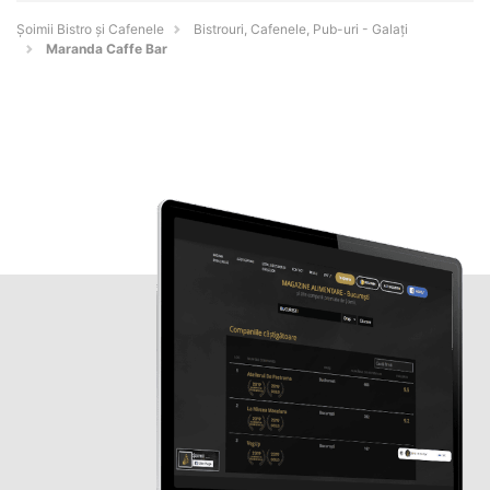
Șoimii Bistro și Cafenele
Bistrouri, Cafenele, Pub-uri - Galaţi
Maranda Caffe Bar