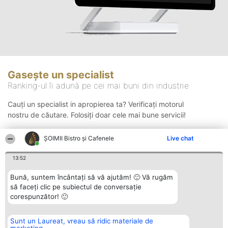
Gasește un specialist
Ranking-ul îi adună pe cei mai buni din industrie
Cauți un specialist in apropierea ta? Verificați motorul
nostru de căutare. Folosiți doar cele mai bune servicii!
ȘOIMII Bistro și Cafenele
Live chat
Căutare
13:52
Bună, suntem încântați să vă ajutăm! 🙂 Vă rugăm
să faceți clic pe subiectul de conversație
corespunzător! 🙂
Sunt un Laureat, vreau să ridic materiale de
Organizator Ranking
Plebiscyt
Contact