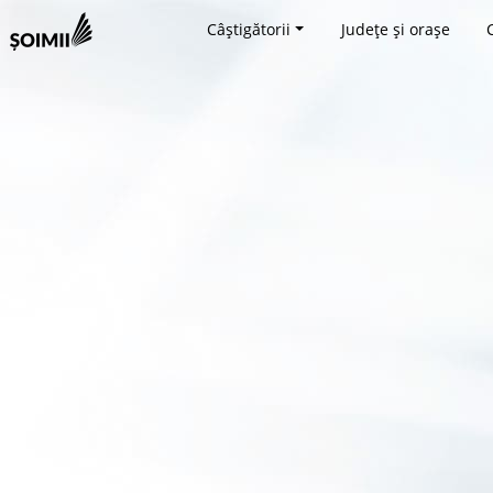
Câștigătorii
Județe și orașe