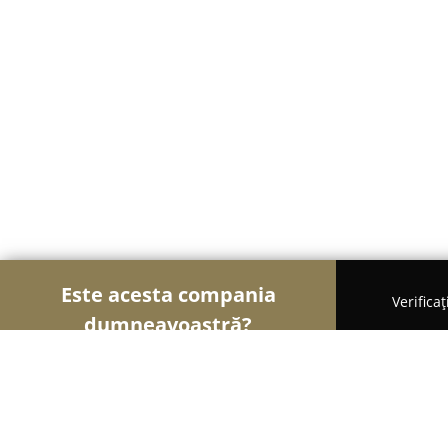
Este acesta compania
Verifica
dumneavoastră?
Șoimii Bistro și Cafenele
Bistrouri, Cafenele, Pu