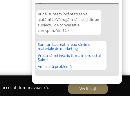
05:01
Bună, suntem încântați să vă
ajutăm! 🙂 Vă rugăm să faceți clic pe
subiectul de conversație
corespunzător! 🙂
Sunt un Laureat, vreau să ridic
materiale de marketing
Vreau să-mi înscriu firma in proiectul
Șoimii
Am o altă problemă
e succesul dumneavoastră.
Verificați