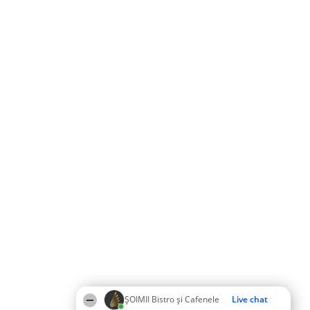
ȘOIMII Bistro și Cafenele
Live chat