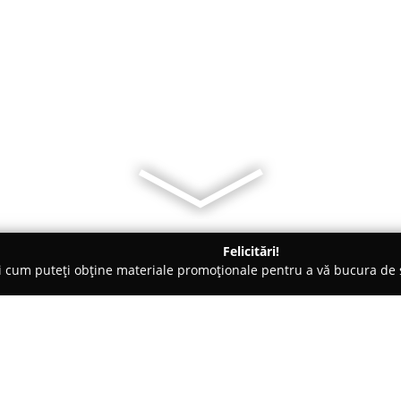
Felicitări!
ți cum puteți obține materiale promoționale pentru a vă bucura d
b-uri - Oradea
Custoza Wine Bar