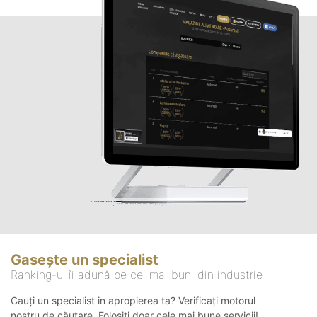
Gasește un specialist
Ranking-ul îi adună pe cei mai buni din industrie
Cauți un specialist in apropierea ta? Verificați motorul
nostru de căutare. Folosiți doar cele mai bune servicii!