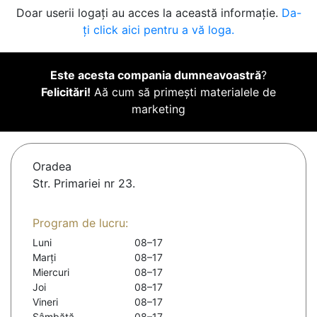
Doar userii logați au acces la această informație.
Da-
ți click aici pentru a vă loga.
Este acesta compania dumneavoastră
?
Felicitări!
Aă cum să primești materialele de
marketing
Oradea
Str. Primariei nr 23.
Program de lucru:
Luni
08–17
Marți
08–17
Miercuri
08–17
Joi
08–17
Vineri
08–17
Sâmbătă
08–17