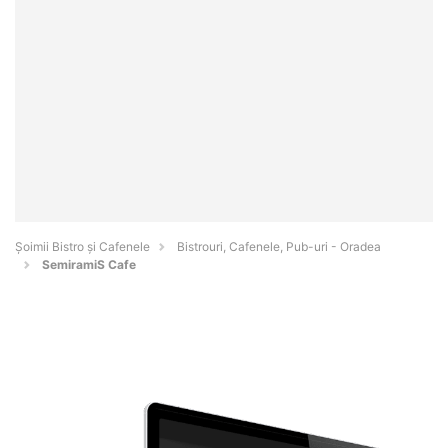
Șoimii Bistro și Cafenele
Bistrouri, Cafenele, Pub-uri - Oradea
SemiramiS Cafe