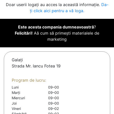
Doar userii logați au acces la această informație.
Da-
ți click aici pentru a vă loga.
Este acesta compania dumneavoastră
?
Felicitări!
Aă cum să primești materialele de
marketing
Galaţi
Strada Mr. Iancu Fotea 19
Program de lucru:
Luni
09–00
Marți
09–00
Miercuri
09–00
Joi
09–00
Vineri
09–02
Sâmbătă
09–02