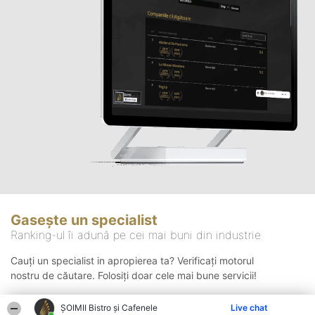
Gasește un specialist
Ranking-ul îi adună pe cei mai buni din industrie
Cauți un specialist in apropierea ta? Verificați motorul
nostru de căutare. Folosiți doar cele mai bune servicii!
ȘOIMII Bistro și Cafenele
Live chat