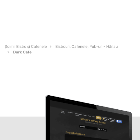
Șoimii Bistro și Cafenele
Bistrouri, Cafenele, Pub-uri - Hârlau
Dark Cafe