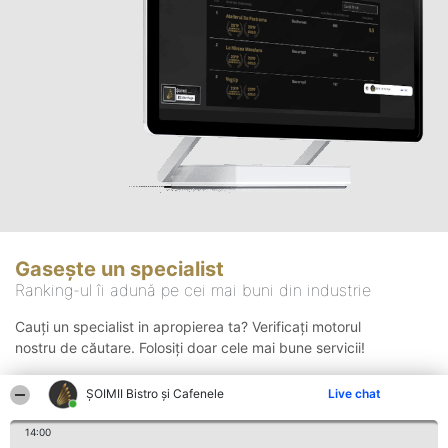
Gasește un specialist
Ranking-ul îi adună pe cei mai buni din industrie
Cauți un specialist in apropierea ta? Verificați motorul
nostru de căutare. Folosiți doar cele mai bune servicii!
ȘOIMII Bistro și Cafenele
Live chat
Căutare
14:00