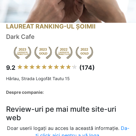
LAUREAT RANKING-UL ȘOIMII
Dark Cafe
9.2
(174)
Hârlau, Strada Logofăt Tautu 15
Despre companie:
Review-uri pe mai multe site-uri
web
Doar userii logați au acces la această informație.
Da-
ți click aici pentru a vă loga.