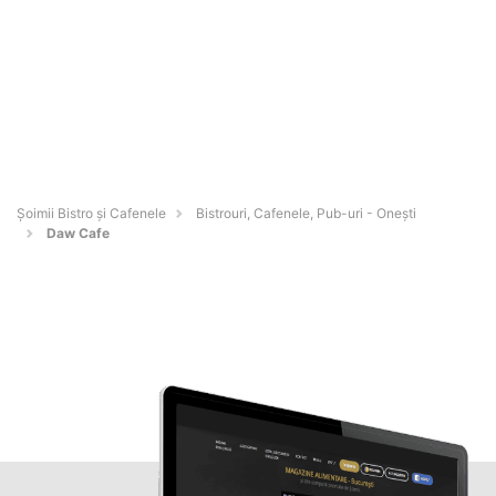
Șoimii Bistro și Cafenele
Bistrouri, Cafenele, Pub-uri - Oneşti
Daw Cafe