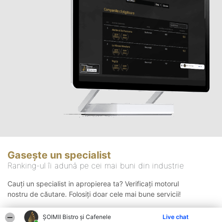
Gasește un specialist
Ranking-ul îi adună pe cei mai buni din industrie
Cauți un specialist in apropierea ta? Verificați motorul
nostru de căutare. Folosiți doar cele mai bune servicii!
ȘOIMII Bistro și Cafenele
Live chat