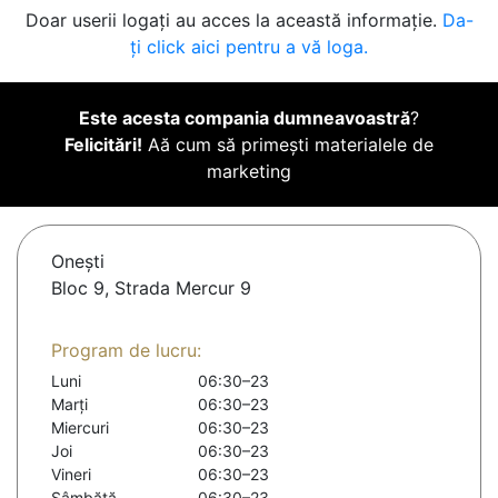
Doar userii logați au acces la această informație.
Da-
ți click aici pentru a vă loga.
Este acesta compania dumneavoastră
?
Felicitări!
Aă cum să primești materialele de
marketing
Oneşti
Bloc 9, Strada Mercur 9
Program de lucru:
Luni
06:30–23
Marți
06:30–23
Miercuri
06:30–23
Joi
06:30–23
Vineri
06:30–23
Sâmbătă
06:30–23