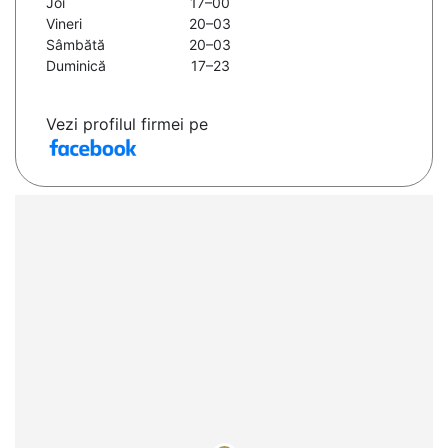
Joi
17–00
Vineri
20–03
Sâmbătă
20–03
Duminică
17–23
Vezi profilul firmei pe