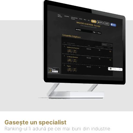
Gasește un specialist
Ranking-ul îi adună pe cei mai buni din industrie