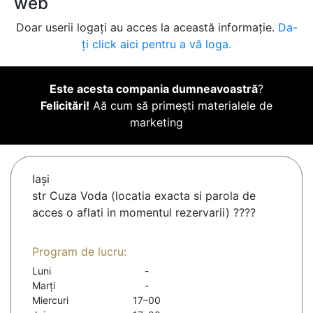
web
Doar userii logați au acces la această informație.
Da-
ți click aici pentru a vă loga.
Este acesta compania dumneavoastră
?
Felicitări!
Aă cum să primești materialele de
marketing
Iaşi
str Cuza Voda (locatia exacta si parola de
acces o aflati in momentul rezervarii) ????
Program de lucru:
Luni
-
Marți
-
Miercuri
17–00