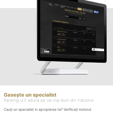
Gasește un specialist
Ranking-ul îi adună pe cei mai buni din industrie
Cauți un specialist in apropierea ta? Verificați motorul