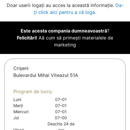
Doar userii logați au acces la această informație.
Da-
ți click aici pentru a vă loga.
Este acesta compania dumneavoastră
?
Felicitări!
Aă cum să primești materialele de
marketing
Crişeni
Bulevardul Mihai Viteazul 51A
Program de lucru:
Luni
07–01
Marți
07–01
Miercuri
07–01
Joi
07–00
Deschis 24 de
Vineri
ore