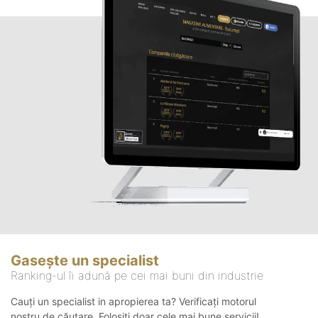
Gasește un specialist
Ranking-ul îi adună pe cei mai buni din industrie
Cauți un specialist in apropierea ta? Verificați motorul
nostru de căutare. Folosiți doar cele mai bune servicii!