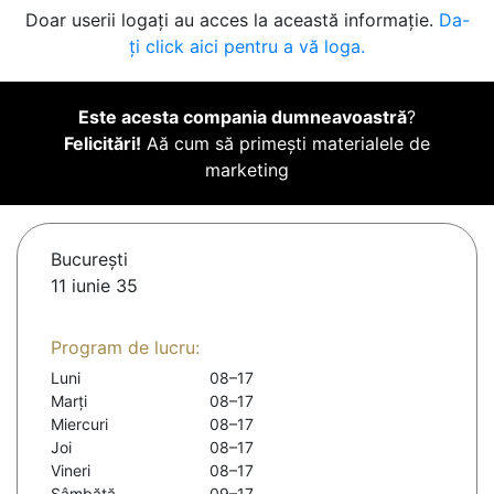
Doar userii logați au acces la această informație.
Da-
ți click aici pentru a vă loga.
Este acesta compania dumneavoastră
?
Felicitări!
Aă cum să primești materialele de
marketing
Bucureşti
11 iunie 35
Program de lucru:
Luni
08–17
Marți
08–17
Miercuri
08–17
Joi
08–17
Vineri
08–17
Sâmbătă
09–17