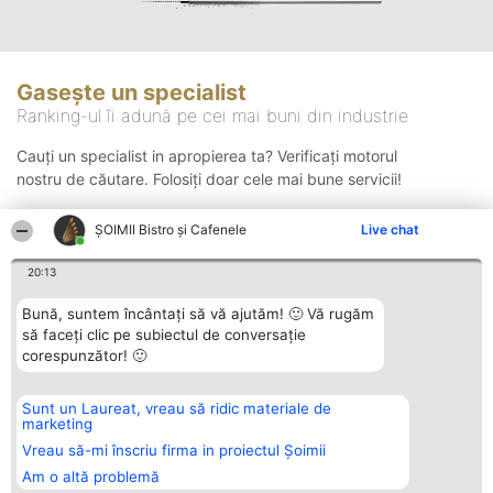
Gasește un specialist
Ranking-ul îi adună pe cei mai buni din industrie
Cauți un specialist in apropierea ta? Verificați motorul
nostru de căutare. Folosiți doar cele mai bune servicii!
ȘOIMII Bistro și Cafenele
Live chat
Căutare
20:13
Bună, suntem încântați să vă ajutăm! 🙂 Vă rugăm
să faceți clic pe subiectul de conversație
corespunzător! 🙂
Sunt un Laureat, vreau să ridic materiale de
Organizator Ranking
Plebiscyt
Contact
marketing
BRIGHT SOLUTIONS BR SRL
Câștigătorii
Contact
Aleea Timisul De Sus 2 Bl. A30
Lista Tuturor
Vreau să-mi înscriu firma in proiectul Șoimii
Sc. A Et. 4 Ap. 13 Cod 061952
Laureaților
Am o altă problemă
București
Reguli
CUI 36737675
Statut