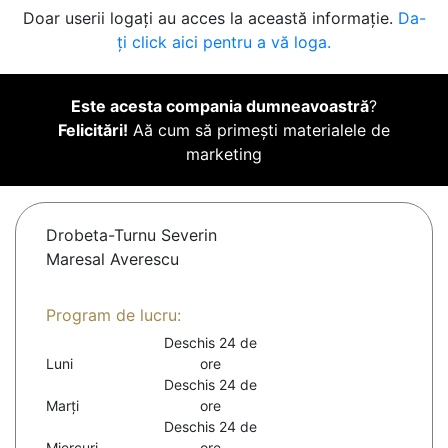
Doar userii logați au acces la această informație.
Da-
ți click aici pentru a vă loga.
Este acesta compania dumneavoastră
?
Felicitări!
Aă cum să primești materialele de
marketing
Drobeta-Turnu Severin
Maresal Averescu
Program de lucru:
Deschis 24 de
Luni
ore
Deschis 24 de
Marți
ore
Deschis 24 de
Miercuri
ore