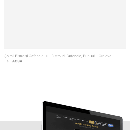
Șoimii Bistro și Cafenele
Bistrouri, Cafenele, Pub-uri - Craiova
ACSA