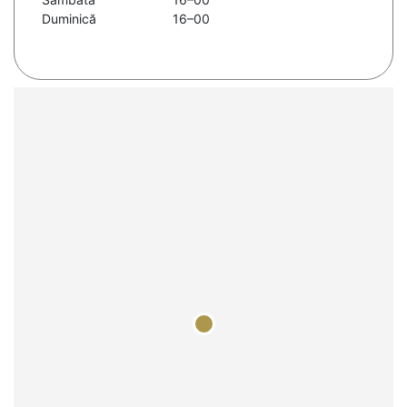
Duminică
16–00