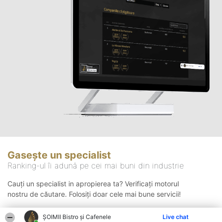
Gasește un specialist
Ranking-ul îi adună pe cei mai buni din industrie
Cauți un specialist in apropierea ta? Verificați motorul
nostru de căutare. Folosiți doar cele mai bune servicii!
ȘOIMII Bistro și Cafenele
Live chat