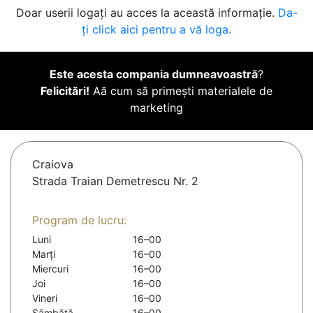
Doar userii logați au acces la această informație.
Da-
ți click aici pentru a vă loga.
Este acesta compania dumneavoastră
?
Felicitări!
Aă cum să primești materialele de
marketing
Craiova
Strada Traian Demetrescu Nr. 2
Program de lucru:
Luni
16–00
Marți
16–00
Miercuri
16–00
Joi
16–00
Vineri
16–00
Sâmbătă
16–00