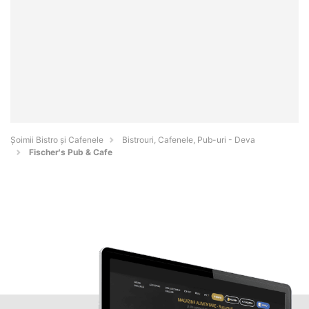
Șoimii Bistro și Cafenele
Bistrouri, Cafenele, Pub-uri - Deva
Fischer's Pub & Cafe