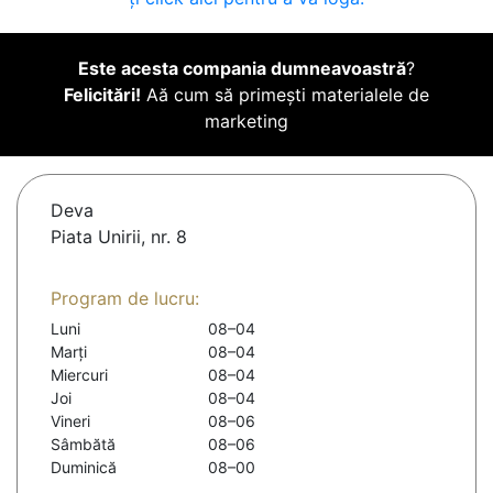
Este acesta compania dumneavoastră
?
Felicitări!
Aă cum să primești materialele de
marketing
Deva
Piata Unirii, nr. 8
Program de lucru:
Luni
08–04
Marți
08–04
Miercuri
08–04
Joi
08–04
Vineri
08–06
Sâmbătă
08–06
Duminică
08–00