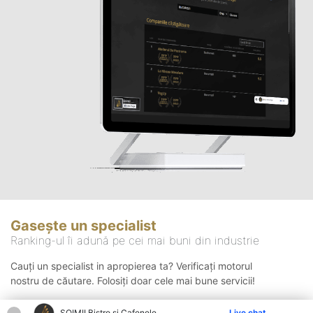
Gasește un specialist
Ranking-ul îi adună pe cei mai buni din industrie
Cauți un specialist in apropierea ta? Verificați motorul
nostru de căutare. Folosiți doar cele mai bune servicii!
ȘOIMII Bistro și Cafenele
Live chat