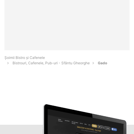
Șoimii Bistro și Cafenele
Bistrouri, Cafenele, Pub-uri - Sfântu Gheorghe
Gado