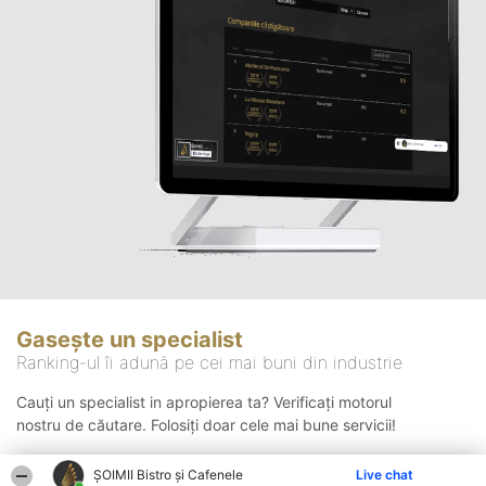
Gasește un specialist
Ranking-ul îi adună pe cei mai buni din industrie
Cauți un specialist in apropierea ta? Verificați motorul
nostru de căutare. Folosiți doar cele mai bune servicii!
ȘOIMII Bistro și Cafenele
Live chat