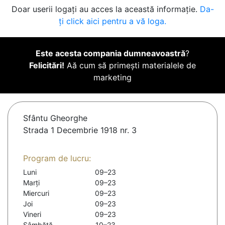
Doar userii logați au acces la această informație.
Da-
ți click aici pentru a vă loga.
Este acesta compania dumneavoastră
?
Felicitări!
Aă cum să primești materialele de
marketing
Sfântu Gheorghe
Strada 1 Decembrie 1918 nr. 3
Program de lucru:
Luni
09–23
Marți
09–23
Miercuri
09–23
Joi
09–23
Vineri
09–23
Sâmbătă
10–23