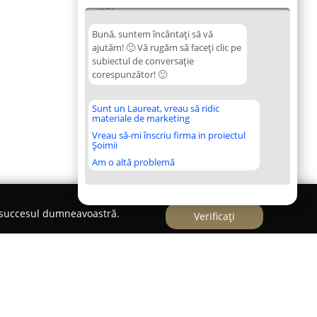
13:41
Bună, suntem încântați să vă
ajutăm! 🙂 Vă rugăm să faceți clic pe
subiectul de conversație
corespunzător! 🙂
Sunt un Laureat, vreau să ridic
materiale de marketing
Vreau să-mi înscriu firma in proiectul
Șoimii
Am o altă problemă
e succesul dumneavoastră.
Verificați