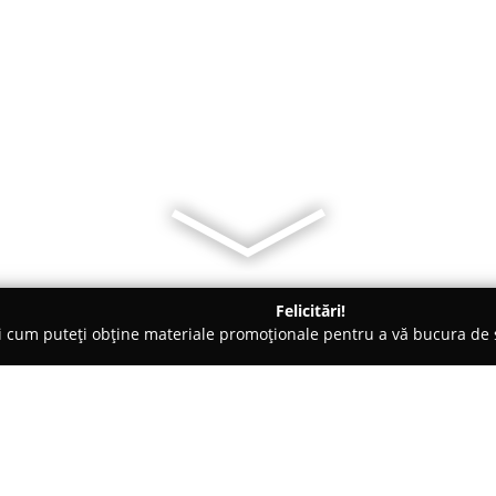
Felicitări!
ți cum puteți obține materiale promoționale pentru a vă bucura d
-uri - Botoşani
Ianis Bar & Lounge