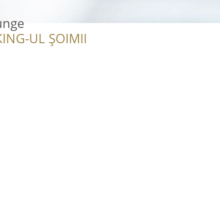
unge
ING-UL ȘOIMII