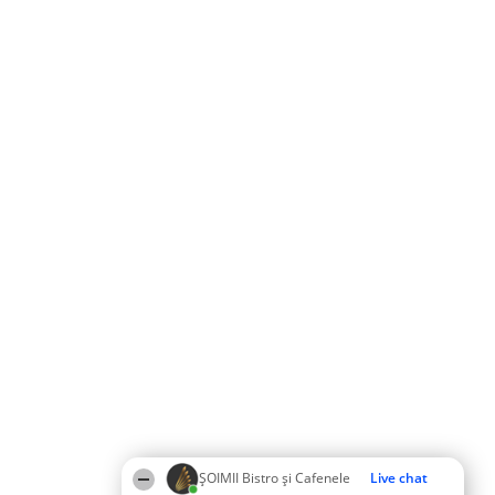
ȘOIMII Bistro și Cafenele
Live chat