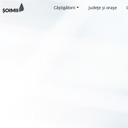
Câștigătorii
Județe și orașe