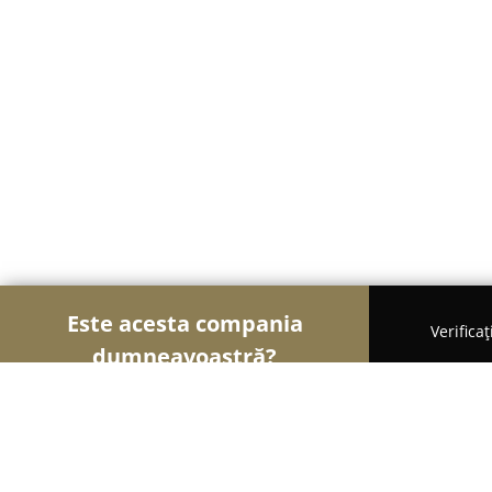
Este acesta compania
Verifica
dumneavoastră?
Șoimii Bistro și Cafenele
Bistrouri, Cafenele, Pub