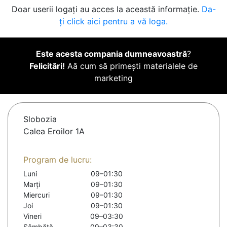
Doar userii logați au acces la această informație.
Da-
ți click aici pentru a vă loga.
Este acesta compania dumneavoastră
?
Felicitări!
Aă cum să primești materialele de
marketing
Slobozia
Calea Eroilor 1A
Program de lucru:
Luni
09–01:30
Marți
09–01:30
Miercuri
09–01:30
Joi
09–01:30
Vineri
09–03:30
Sâmbătă
09–03:30