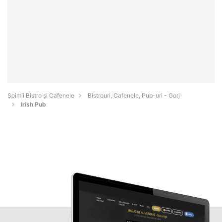
Șoimii Bistro și Cafenele
Bistrouri, Cafenele, Pub-uri - Gorj
Irish Pub