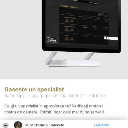
Gasește un specialist
Ranking-ul îi adună pe cei mai buni din industrie
Cauți un specialist in apropierea ta? Verificați motorul
nostru de căutare. Folosiți doar cele mai bune servicii!
ȘOIMII Bistro și Cafenele
Live chat