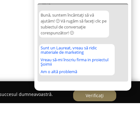
08:12
Bună, suntem încântați să vă
ajutăm! 🙂 Vă rugăm să faceți clic pe
subiectul de conversație
corespunzător! 🙂
Sunt un Laureat, vreau să ridic
materiale de marketing
Vreau să-mi înscriu firma in proiectul
Șoimii
Am o altă problemă
e succesul dumneavoastră.
Verificați