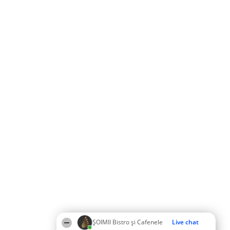
ȘOIMII Bistro și Cafenele
Live chat