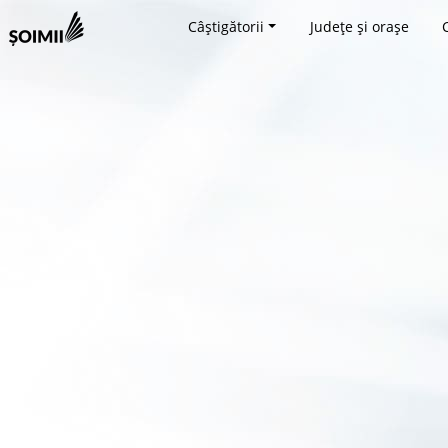
Câștigătorii
Județe și orașe