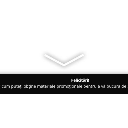
Felicitări!
ți cum puteți obține materiale promoționale pentru a vă bucura d
-uri - Craiova
Irish Way Pub