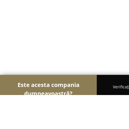
Este acesta compania
Verifica
dumneavoastră?
Șoimii Bistro și Cafenele
Bistrouri, Cafenele, Pub