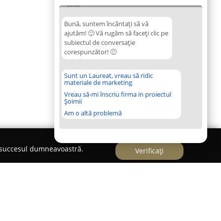
08:44
Bună, suntem încântați să vă
ajutăm! 🙂 Vă rugăm să faceți clic pe
subiectul de conversație
corespunzător! 🙂
Sunt un Laureat, vreau să ridic
materiale de marketing
Vreau să-mi înscriu firma in proiectul
Șoimii
Am o altă problemă
e succesul dumneavoastră.
Verificați