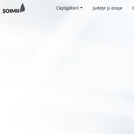
Câștigătorii
Județe și orașe