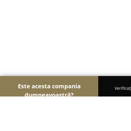
Este acesta compania
Verifica
dumneavoastră?
Șoimii Bistro și Cafenele
Bistrouri, Cafenele, Pub