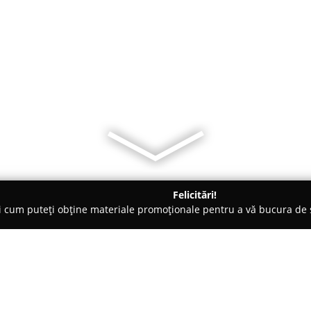
Felicitări!
ți cum puteți obține materiale promoționale pentru a vă bucura d
-uri - Rădăuţi
Krew Coffee Drive-In