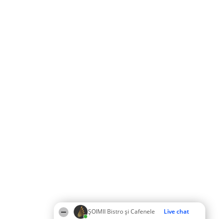
ȘOIMII Bistro și Cafenele
Live chat