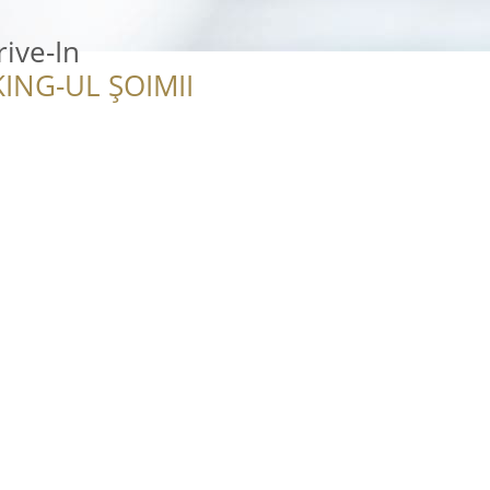
ive-In
ING-UL ȘOIMII