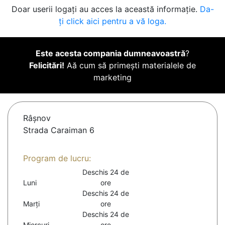
Doar userii logați au acces la această informație.
Da-
ți click aici pentru a vă loga.
Este acesta compania dumneavoastră
?
Felicitări!
Aă cum să primești materialele de
marketing
Râşnov
Strada Caraiman 6
Program de lucru:
Deschis 24 de
Luni
ore
Deschis 24 de
Marți
ore
Deschis 24 de
Miercuri
ore