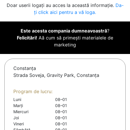
Doar userii logați au acces la această informație.
Da-
ți click aici pentru a vă loga.
Este acesta compania dumneavoastră
?
Felicitări!
Aă cum să primești materialele de
marketing
Constanţa
Strada Soveja, Gravity Park, Constanța
Program de lucru:
Luni
08–01
Marți
08–01
Miercuri
08–01
Joi
08–01
Vineri
08–01
Sâmbătă
08–01