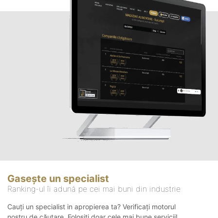
Gasește un specialist
Ranking-ul îi adună pe cei mai buni din industrie
Cauți un specialist in apropierea ta? Verificați motorul
nostru de căutare. Folosiți doar cele mai bune servicii!