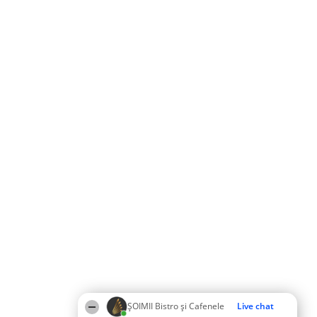
ȘOIMII Bistro și Cafenele
Live chat