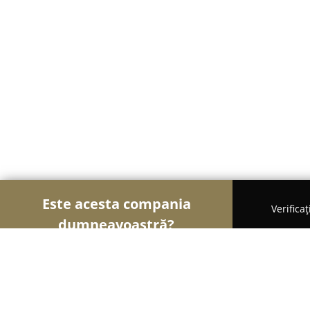
Este acesta compania
Verifica
dumneavoastră?
Șoimii Bistro și Cafenele
Bistrouri, Cafenele, Pu