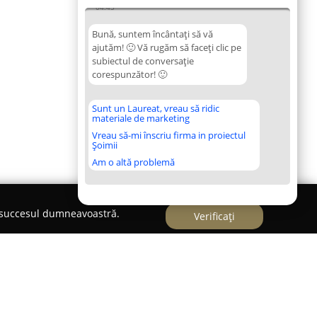
04:45
Bună, suntem încântați să vă
ajutăm! 🙂 Vă rugăm să faceți clic pe
subiectul de conversație
corespunzător! 🙂
Sunt un Laureat, vreau să ridic
materiale de marketing
Vreau să-mi înscriu firma in proiectul
Șoimii
Am o altă problemă
e succesul dumneavoastră.
Verificați