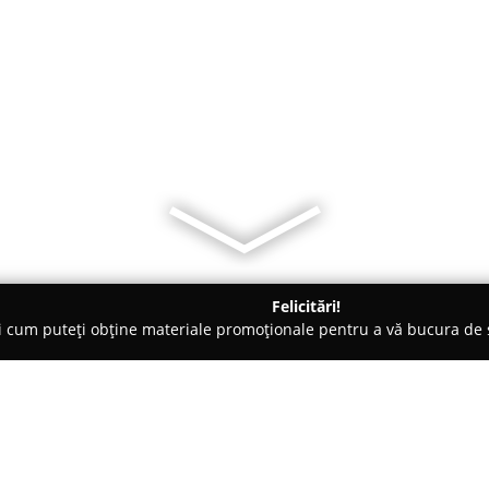
Felicitări!
ți cum puteți obține materiale promoționale pentru a vă bucura d
b-uri - Suceava
MAAO PUB