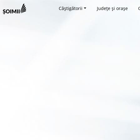
Câștigătorii
Județe și orașe