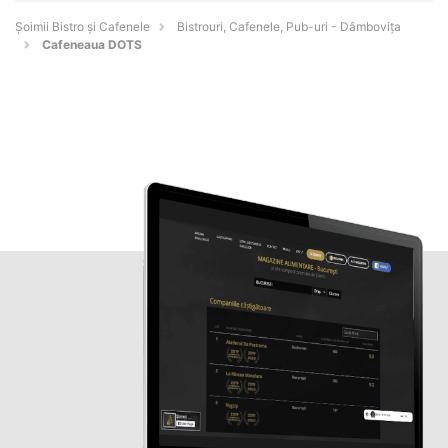
Șoimii Bistro și Cafenele
Bistrouri, Cafenele, Pub-uri - Dâmboviţa
Cafeneaua DOTS