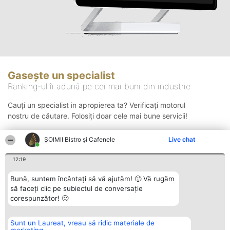
Gasește un specialist
Ranking-ul îi adună pe cei mai buni din industrie
Cauți un specialist in apropierea ta? Verificați motorul
nostru de căutare. Folosiți doar cele mai bune servicii!
ȘOIMII Bistro și Cafenele
Live chat
Căutare
12:19
Bună, suntem încântați să vă ajutăm! 🙂 Vă rugăm
să faceți clic pe subiectul de conversație
corespunzător! 🙂
Sunt un Laureat, vreau să ridic materiale de
Organizator Ranking
Plebiscyt
Contact