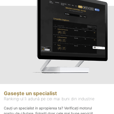
Gasește un specialist
Ranking-ul îi adună pe cei mai buni din industrie
Cauți un specialist in apropierea ta? Verificați motorul
nostru de căutare. Folosiți doar cele mai bune servicii!