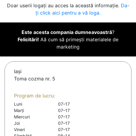
Doar userii logați au acces la această informație.
Da-
ți click aici pentru a vă loga.
Este acesta compania dumneavoastră
?
Felicitări!
Aă cum să primești materialele de
marketing
Iaşi
Toma cozma nr. 5
Program de lucru:
Luni
07–17
Marți
07–17
Miercuri
07–17
Joi
07–17
Vineri
07–17
Sâmbătă
08–14