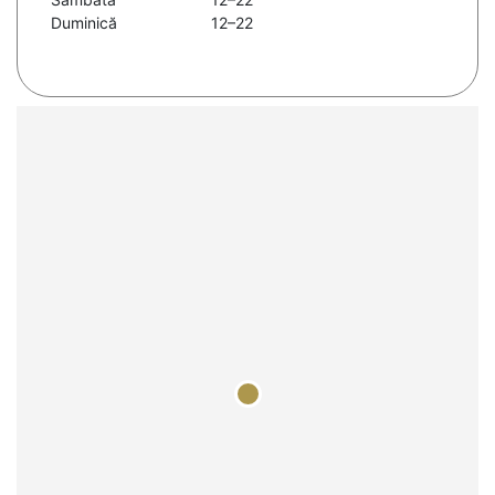
Duminică
12–22