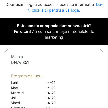
Doar userii logați au acces la această informație.
Da-
ți click aici pentru a vă loga.
Este acesta compania dumneavoastră
?
Felicitări!
Aă cum să primești materialele de
marketing
Malaia
DN7A 351
Program de lucru:
Luni
14–22
Marți
14–22
Miercuri
14–22
Joi
14–22
Vineri
14–22
Sâmbătă
12–22