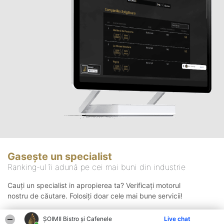
Gasește un specialist
Ranking-ul îi adună pe cei mai buni din industrie
Cauți un specialist in apropierea ta? Verificați motorul
nostru de căutare. Folosiți doar cele mai bune servicii!
ȘOIMII Bistro și Cafenele
Live chat