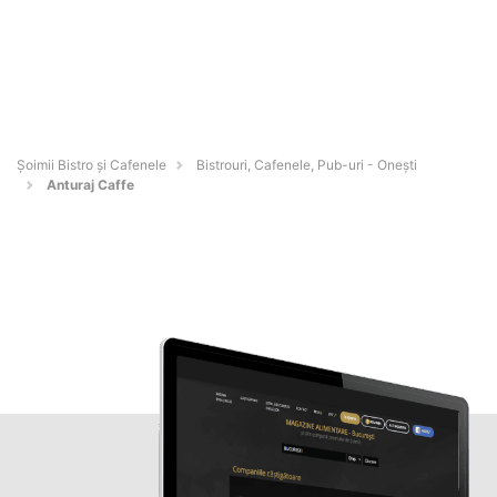
Șoimii Bistro și Cafenele
Bistrouri, Cafenele, Pub-uri - Oneşti
Anturaj Caffe