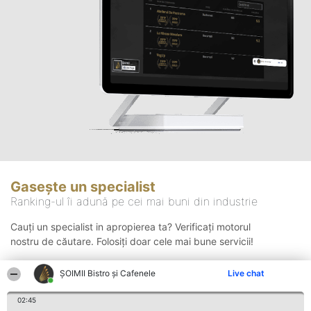
Gasește un specialist
Ranking-ul îi adună pe cei mai buni din industrie
Cauți un specialist in apropierea ta? Verificați motorul
nostru de căutare. Folosiți doar cele mai bune servicii!
ȘOIMII Bistro și Cafenele
Live chat
Căutare
02:45