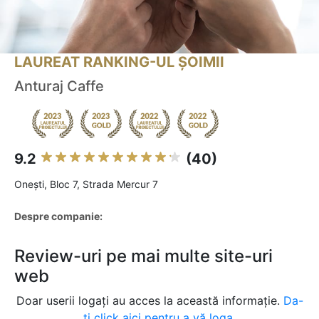
LAUREAT RANKING-UL ȘOIMII
Anturaj Caffe
9.2
(40)
Oneşti, Bloc 7, Strada Mercur 7
Despre companie:
Review-uri pe mai multe site-uri
web
Doar userii logați au acces la această informație.
Da-
ți click aici pentru a vă loga.