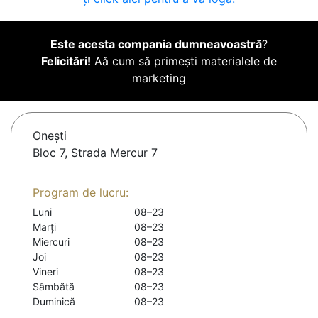
Este acesta compania dumneavoastră
?
Felicitări!
Aă cum să primești materialele de
marketing
Oneşti
Bloc 7, Strada Mercur 7
Program de lucru:
Luni
08–23
Marți
08–23
Miercuri
08–23
Joi
08–23
Vineri
08–23
Sâmbătă
08–23
Duminică
08–23