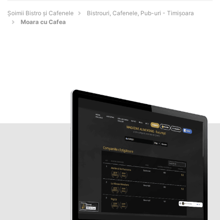
Șoimii Bistro și Cafenele
Bistrouri, Cafenele, Pub-uri - Timişoara
Moara cu Cafea