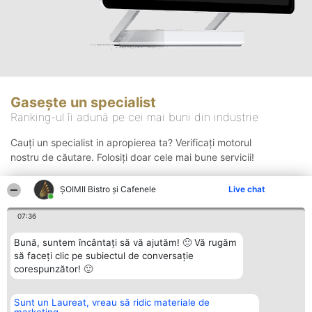
Gasește un specialist
Ranking-ul îi adună pe cei mai buni din industrie
Cauți un specialist in apropierea ta? Verificați motorul
nostru de căutare. Folosiți doar cele mai bune servicii!
ȘOIMII Bistro și Cafenele
Live chat
Căutare
07:36
Bună, suntem încântați să vă ajutăm! 🙂 Vă rugăm
să faceți clic pe subiectul de conversație
corespunzător! 🙂
Sunt un Laureat, vreau să ridic materiale de
Organizator Ranking
Plebiscyt
Contact