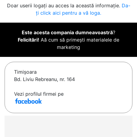
Doar userii logați au acces la această informație.
Da-
ți click aici pentru a vă loga.
Este acesta compania dumneavoastră
?
Felicitări!
Aă cum să primești materialele de
marketing
Timişoara
Bd. Liviu Rebreanu, nr. 164
Vezi profilul firmei pe