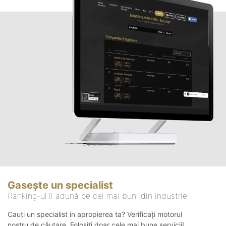
Gasește un specialist
Ranking-ul îi adună pe cei mai buni din industrie
Cauți un specialist in apropierea ta? Verificați motorul
nostru de căutare. Folosiți doar cele mai bune servicii!