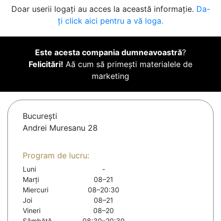
Doar userii logați au acces la această informație.
Da-
ți click aici pentru a vă loga.
Este acesta compania dumneavoastră
?
Felicitări!
Aă cum să primești materialele de
marketing
Bucureşti
Andrei Muresanu 28
Program de lucru:
Luni
-
Marți
08–21
Miercuri
08–20:30
Joi
08–21
Vineri
08–20
Sâmbătă
08:30–20:30