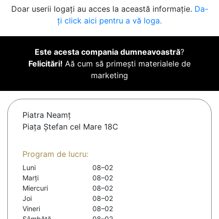
Doar userii logați au acces la această informație.
Da-
ți click aici pentru a vă loga.
Este acesta compania dumneavoastră
?
Felicitări!
Aă cum să primești materialele de
marketing
Piatra Neamţ
Piața Ștefan cel Mare 18C
Program de lucru:
Luni
08–02
Marți
08–02
Miercuri
08–02
Joi
08–02
Vineri
08–02
Sâmbătă
08–02