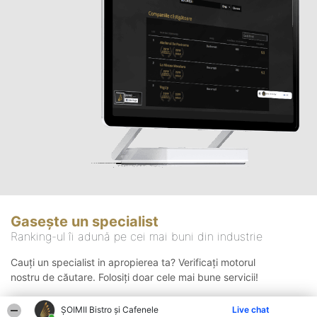
Gasește un specialist
Ranking-ul îi adună pe cei mai buni din industrie
Cauți un specialist in apropierea ta? Verificați motorul
nostru de căutare. Folosiți doar cele mai bune servicii!
ȘOIMII Bistro și Cafenele
Live chat