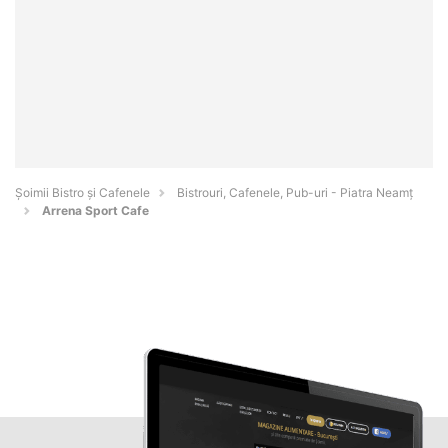
Șoimii Bistro și Cafenele
Bistrouri, Cafenele, Pub-uri - Piatra Neamţ
Arrena Sport Cafe