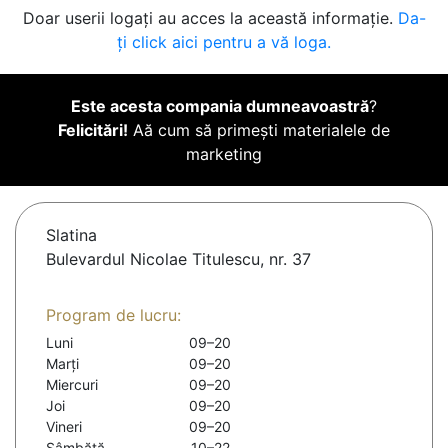
Doar userii logați au acces la această informație.
Da-
ți click aici pentru a vă loga.
Este acesta compania dumneavoastră
?
Felicitări!
Aă cum să primești materialele de
marketing
Slatina
Bulevardul Nicolae Titulescu, nr. 37
Program de lucru:
Luni
09–20
Marți
09–20
Miercuri
09–20
Joi
09–20
Vineri
09–20
Sâmbătă
10–22