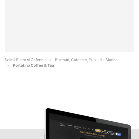
Șoimii Bistro și Cafenele
Bistrouri, Cafenele, Pub-uri - Slatina
Portofino Coffee & Tea