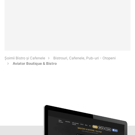
Șoimii Bistro și Cafenele
Bistrouri, Cafenele, Pub-uri - Otopeni
Aviator Boutique & Bistro