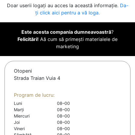
Doar userii logați au acces la această informație.
Da-
ți click aici pentru a vă loga.
Este acesta compania dumneavoastră
?
Felicitări!
Aă cum să primești materialele de
marketing
Otopeni
Strada Traian Vuia 4
Program de lucru:
Luni
08–00
Marți
08–00
Miercuri
08–00
Joi
08–00
Vineri
08–00
Sâmbătă
08–00