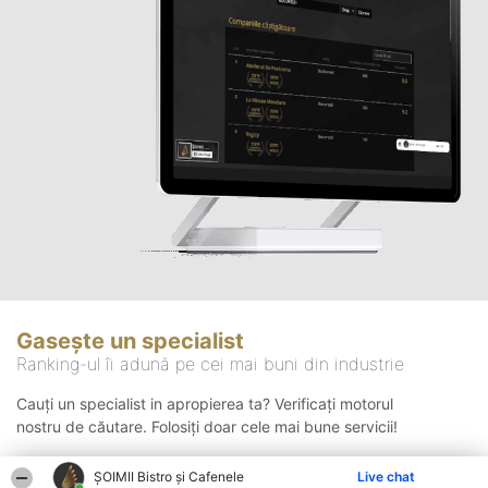
Gasește un specialist
Ranking-ul îi adună pe cei mai buni din industrie
Cauți un specialist in apropierea ta? Verificați motorul
nostru de căutare. Folosiți doar cele mai bune servicii!
ȘOIMII Bistro și Cafenele
Live chat