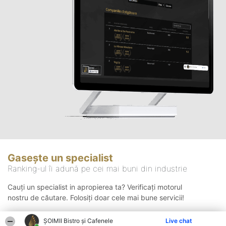
Gasește un specialist
Ranking-ul îi adună pe cei mai buni din industrie
Cauți un specialist in apropierea ta? Verificați motorul
nostru de căutare. Folosiți doar cele mai bune servicii!
ȘOIMII Bistro și Cafenele
Live chat