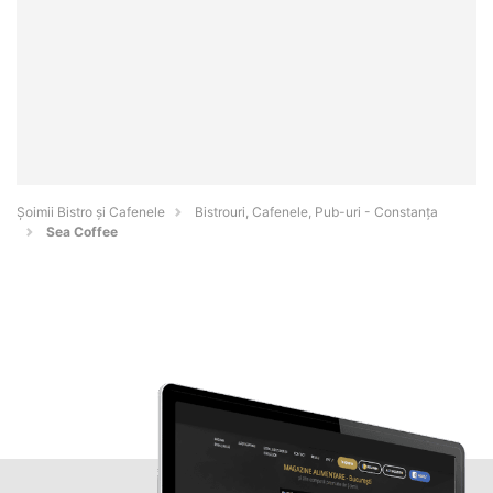
Șoimii Bistro și Cafenele
Bistrouri, Cafenele, Pub-uri - Constanţa
Sea Coffee