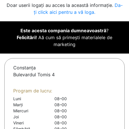
Doar userii logați au acces la această informație.
Da-
ți click aici pentru a vă loga.
Este acesta compania dumneavoastră
?
Felicitări!
Aă cum să primești materialele de
marketing
Constanţa
Bulevardul Tomis 4
Program de lucru:
Luni
08–00
Marți
08–00
Miercuri
08–00
Joi
08–00
Vineri
08–00
Sâmbătă
08–00