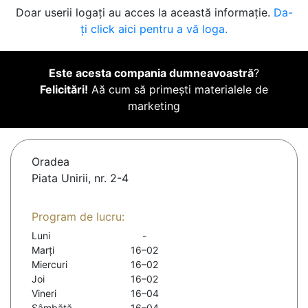
Doar userii logați au acces la această informație.
Da-
ți click aici pentru a vă loga.
Este acesta compania dumneavoastră
?
Felicitări!
Aă cum să primești materialele de
marketing
Oradea
Piata Unirii, nr. 2-4
Program de lucru:
Luni
-
Marți
16–02
Miercuri
16–02
Joi
16–02
Vineri
16–04
Sâmbătă
16–04