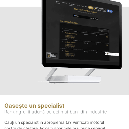
Gasește un specialist
Ranking-ul îi adună pe cei mai buni din industrie
Cauți un specialist in apropierea ta? Verificați motorul
nostru de căutare. Folosiți doar cele mai bune servicii!