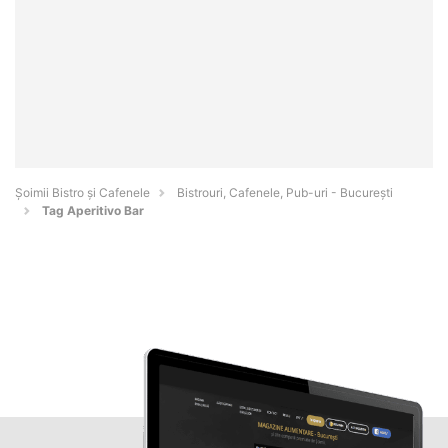
Șoimii Bistro și Cafenele
Bistrouri, Cafenele, Pub-uri - Bucureşti
Tag Aperitivo Bar