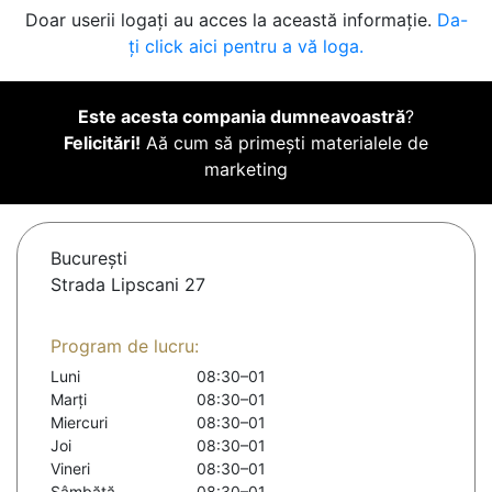
Doar userii logați au acces la această informație.
Da-
ți click aici pentru a vă loga.
Este acesta compania dumneavoastră
?
Felicitări!
Aă cum să primești materialele de
marketing
Bucureşti
Strada Lipscani 27
Program de lucru:
Luni
08:30–01
Marți
08:30–01
Miercuri
08:30–01
Joi
08:30–01
Vineri
08:30–01
Sâmbătă
08:30–01