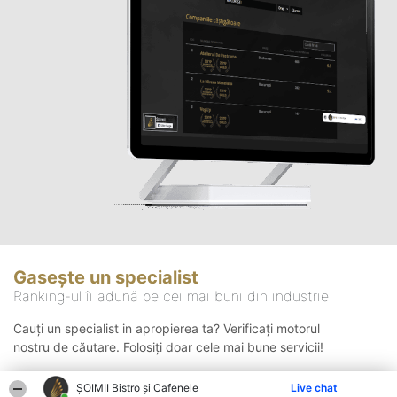
Gasește un specialist
Ranking-ul îi adună pe cei mai buni din industrie
Cauți un specialist in apropierea ta? Verificați motorul
nostru de căutare. Folosiți doar cele mai bune servicii!
ȘOIMII Bistro și Cafenele
Live chat