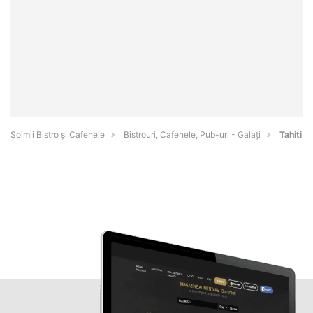
Șoimii Bistro și Cafenele
Bistrouri, Cafenele, Pub-uri - Galaţi
Tahiti