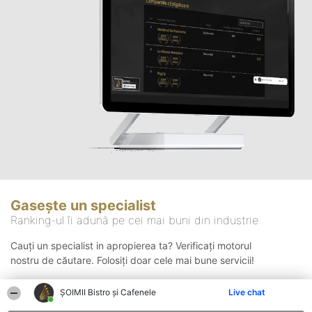
Gasește un specialist
Ranking-ul îi adună pe cei mai buni din industrie
Cauți un specialist in apropierea ta? Verificați motorul
nostru de căutare. Folosiți doar cele mai bune servicii!
ȘOIMII Bistro și Cafenele
Live chat
Căutare