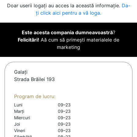
Doar userii logați au acces la această informație.
Da-
ți click aici pentru a vă loga.
Este acesta compania dumneavoastră
?
Felicitări!
Aă cum să primești materialele de
marketing
Galaţi
Strada Brăilei 193
Program de lucru:
Luni
09–23
Marți
09–23
Miercuri
09–23
Joi
09–23
Vineri
09–23
Sâmbătă
08–23