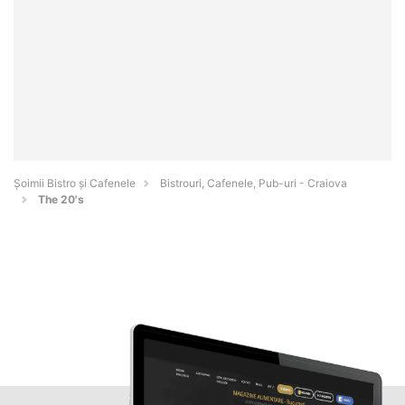
Șoimii Bistro și Cafenele
Bistrouri, Cafenele, Pub-uri - Craiova
The 20's