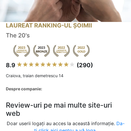
LAUREAT RANKING-UL ȘOIMII
The 20's
8.9
(290)
Craiova, traian demetrescu 14
Despre companie:
Review-uri pe mai multe site-uri
web
Doar userii logați au acces la această informație.
Da-
ți click aici pentru a vă loga.