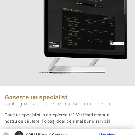
Gasește un specialist
Ranking-ul îi adună pe cei mai buni din industrie
Cauți un specialist in apropierea ta? Verificați motorul
nostru de căutare. Folosiți doar cele mai bune servicii!
ȘOIMII Bistro și Cafenele
Live chat