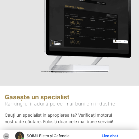
Gasește un specialist
Ranking-ul îi adună pe cei mai buni din industrie
Cauți un specialist in apropierea ta? Verificați motorul
nostru de căutare. Folosiți doar cele mai bune servicii!
ȘOIMII Bistro și Cafenele
Live chat