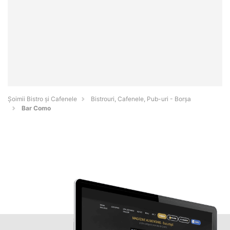
Șoimii Bistro și Cafenele
Bistrouri, Cafenele, Pub-uri - Borşa
Bar Como