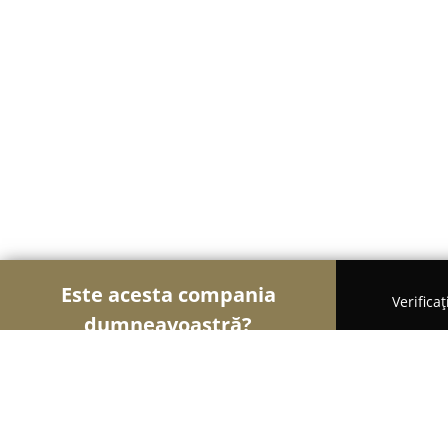
Este acesta compania
Verifica
dumneavoastră?
Șoimii Bistro și Cafenele
Bistrouri, Cafenele, Pub-