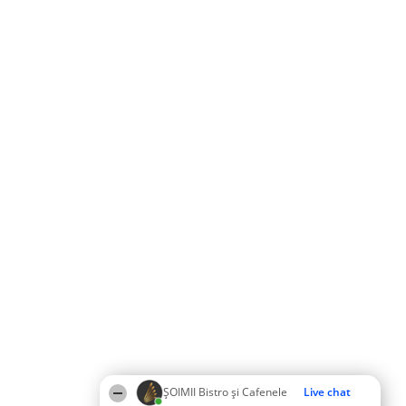
ȘOIMII Bistro și Cafenele
Live chat