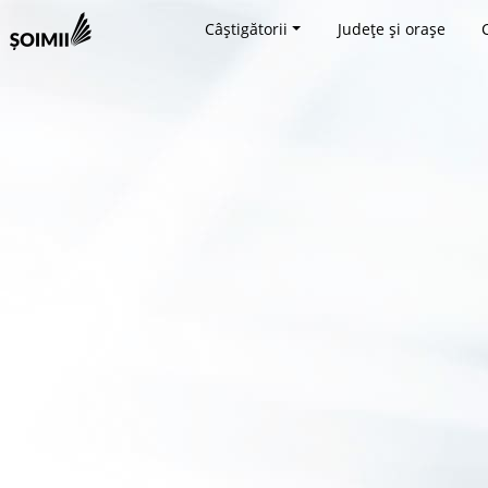
Câștigătorii
Județe și orașe