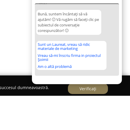
04:29
Bună, suntem încântați să vă
ajutăm! 🙂 Vă rugăm să faceți clic pe
subiectul de conversație
corespunzător! 🙂
Sunt un Laureat, vreau să ridic
materiale de marketing
Vreau să-mi înscriu firma in proiectul
Șoimii
Am o altă problemă
e succesul dumneavoastră.
Verificați