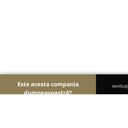
Este acesta compania
Verifica
dumneavoastră?
Șoimii Bistro și Cafenele
Bistrouri, Cafenele, Pub