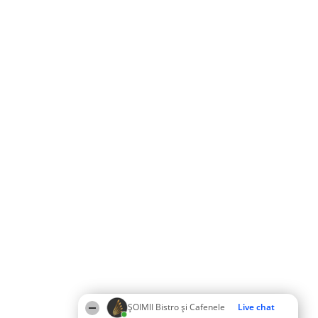
ȘOIMII Bistro și Cafenele
Live chat