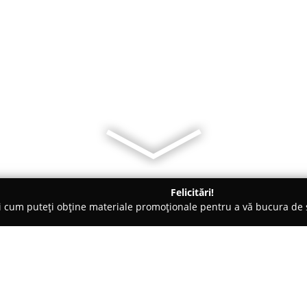
Felicitări!
ți cum puteți obține materiale promoționale pentru a vă bucura d
-uri - Timişoara
TimeOut Bistro