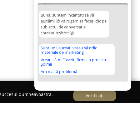
18:05
Bună, suntem încântați să vă
ajutăm! 🙂 Vă rugăm să faceți clic pe
subiectul de conversație
corespunzător! 🙂
Sunt un Laureat, vreau să ridic
materiale de marketing
Vreau să-mi înscriu firma in proiectul
Șoimii
Am o altă problemă
e succesul dumneavoastră.
Verificați