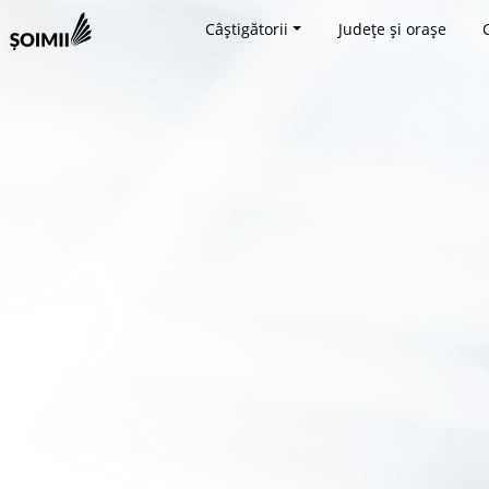
Câștigătorii
Județe și orașe