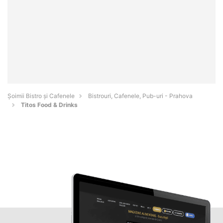
Șoimii Bistro și Cafenele
Bistrouri, Cafenele, Pub-uri - Prahova
Titos Food & Drinks