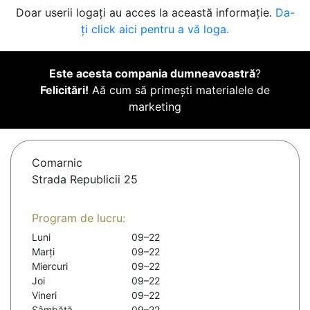
Doar userii logați au acces la această informație.
Da-
ți click aici pentru a vă loga.
Este acesta compania dumneavoastră
?
Felicitări!
Aă cum să primești materialele de
marketing
Comarnic
Strada Republicii 25
Program de lucru:
Luni
09–22
Marți
09–22
Miercuri
09–22
Joi
09–22
Vineri
09–22
Sâmbătă
09–22