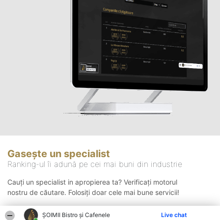
Gasește un specialist
Ranking-ul îi adună pe cei mai buni din industrie
Cauți un specialist in apropierea ta? Verificați motorul
nostru de căutare. Folosiți doar cele mai bune servicii!
ȘOIMII Bistro și Cafenele
Live chat