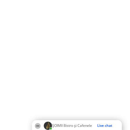
ȘOIMII Bistro și Cafenele
Live chat