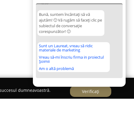
12:35
Bună, suntem încântați să vă
ajutăm! 🙂 Vă rugăm să faceți clic pe
subiectul de conversație
corespunzător! 🙂
Sunt un Laureat, vreau să ridic
materiale de marketing
Vreau să-mi înscriu firma in proiectul
Șoimii
Am o altă problemă
e succesul dumneavoastră.
Verificați