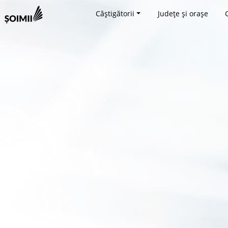
Câștigătorii
Județe și orașe