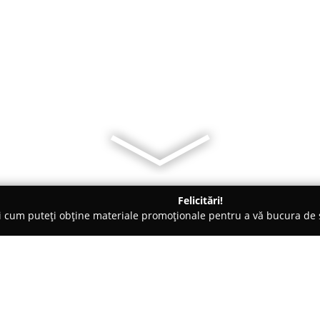
Felicitări!
ți cum puteți obține materiale promoționale pentru a vă bucura d
-uri - Craiova
Toska