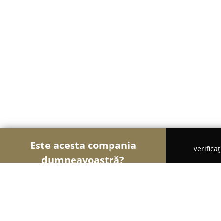
Este acesta compania
Verifica
dumneavoastră?
Șoimii Bistro și Cafenele
Bistrouri, Cafenele, Pub