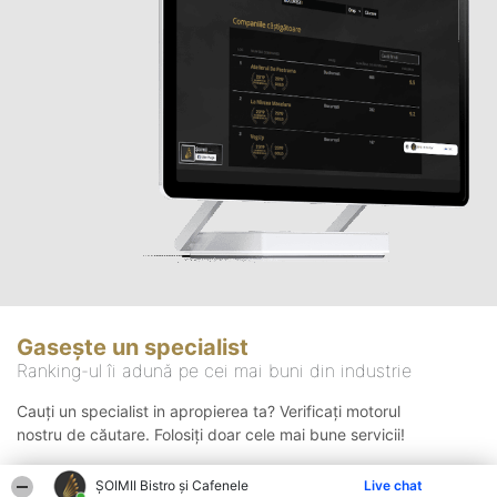
Gasește un specialist
Ranking-ul îi adună pe cei mai buni din industrie
Cauți un specialist in apropierea ta? Verificați motorul
nostru de căutare. Folosiți doar cele mai bune servicii!
ȘOIMII Bistro și Cafenele
Live chat