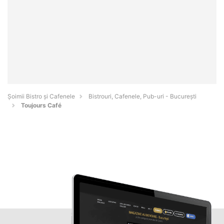
Șoimii Bistro și Cafenele
Bistrouri, Cafenele, Pub-uri - Bucureşti
Toujours Café