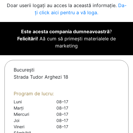
Doar userii logați au acces la această informație.
Da-
ți click aici pentru a vă loga.
Este acesta compania dumneavoastră
?
Felicitări!
Aă cum să primești materialele de
marketing
Bucureşti
Strada Tudor Arghezi 18
Program de lucru:
Luni
08–17
Marți
08–17
Miercuri
08–17
Joi
08–17
Vineri
08–17
Sâmbătă
-