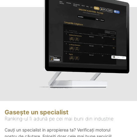
Gasește un specialist
Ranking-ul îi adună pe cei mai buni din industrie
Cauți un specialist in apropierea ta? Verificați motorul
nostru de căutare. Folosiți doar cele mai bune servicii!