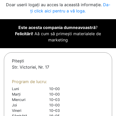
Doar userii logați au acces la această informație.
Da-
ți click aici pentru a vă loga.
Este acesta compania dumneavoastră
?
Felicitări!
Aă cum să primești materialele de
marketing
Piteşti
Str. Victoriei, Nr. 17
Program de lucru:
Luni
10–00
Marți
10–00
Miercuri
10–03
Joi
10–00
Vineri
10–03
Sâmbătă
16–05