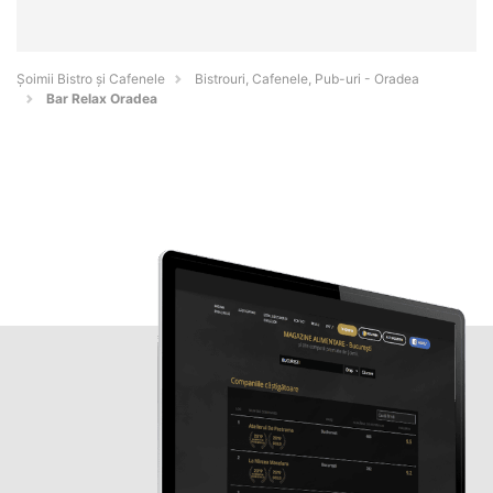
Șoimii Bistro și Cafenele
Bistrouri, Cafenele, Pub-uri - Oradea
Bar Relax Oradea