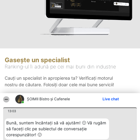
Gasește un specialist
Ranking-ul îi adună pe cei mai buni din industrie
Cauți un specialist in apropierea ta? Verificați motorul
nostru de căutare. Folosiți doar cele mai bune servicii!
ȘOIMII Bistro și Cafenele
Live chat
Căutare
13:03
Bună, suntem încântați să vă ajutăm! 🙂 Vă rugăm
să faceți clic pe subiectul de conversație
corespunzător! 🙂