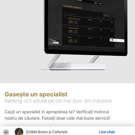
Gasește un specialist
Ranking-ul îi adună pe cei mai buni din industrie
Cauți un specialist in apropierea ta? Verificați motorul
nostru de căutare. Folosiți doar cele mai bune servicii!
ȘOIMII Bistro și Cafenele
Live chat