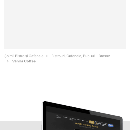
Șoimii Bistro și Cafenele
Bistrouri, Cafenele, Pub-uri - Braşov
Vanilla Coffee