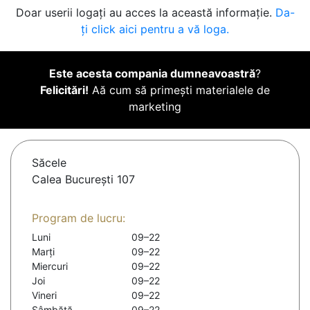
Doar userii logați au acces la această informație.
Da-
ți click aici pentru a vă loga.
Este acesta compania dumneavoastră
?
Felicitări!
Aă cum să primești materialele de
marketing
Săcele
Calea București 107
Program de lucru:
Luni
09–22
Marți
09–22
Miercuri
09–22
Joi
09–22
Vineri
09–22
Sâmbătă
09–22