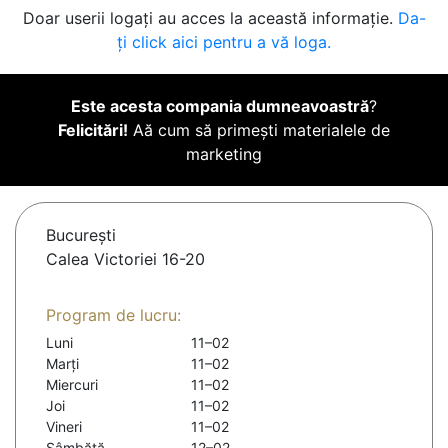
Doar userii logați au acces la această informație.
Da-
ți click aici pentru a vă loga.
Este acesta compania dumneavoastră
?
Felicitări!
Aă cum să primești materialele de
marketing
Bucureşti
Calea Victoriei 16-20
Program de lucru:
Luni
11–02
Marți
11–02
Miercuri
11–02
Joi
11–02
Vineri
11–02
Sâmbătă
12–02