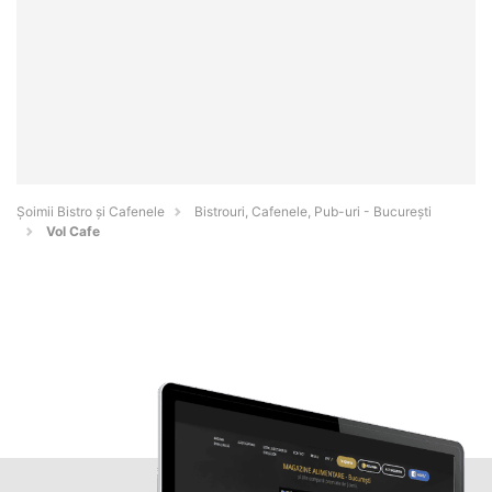
Șoimii Bistro și Cafenele
Bistrouri, Cafenele, Pub-uri - Bucureşti
Vol Cafe