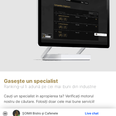
Gasește un specialist
Ranking-ul îi adună pe cei mai buni din industrie
Cauți un specialist in apropierea ta? Verificați motorul
nostru de căutare. Folosiți doar cele mai bune servicii!
ȘOIMII Bistro și Cafenele
Live chat