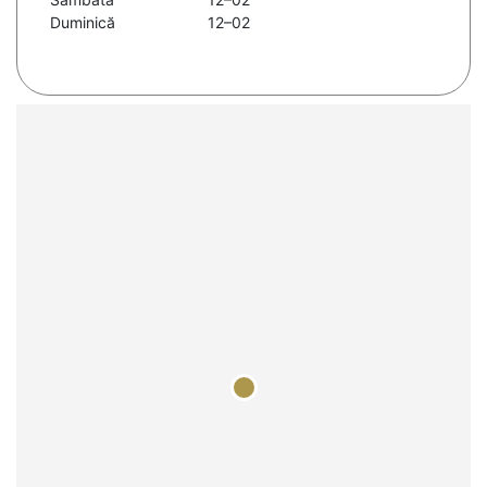
Duminică
12–02